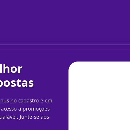
lhor
postas
nus no cadastro e em
 acesso a promoções
ualável. Junte-se aos