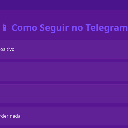
📱 Como Seguir no Telegram
ositivo
erder nada