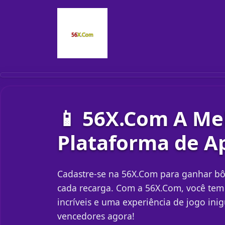
📱 56X.Com A Me
Plataforma de A
Cadastre-se na 56X.Com para ganhar bô
cada recarga. Com a 56X.Com, você tem
incríveis e uma experiência de jogo inig
vencedores agora!