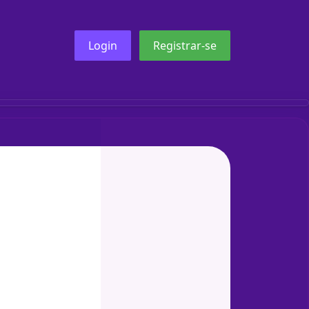
Login
Registrar-se