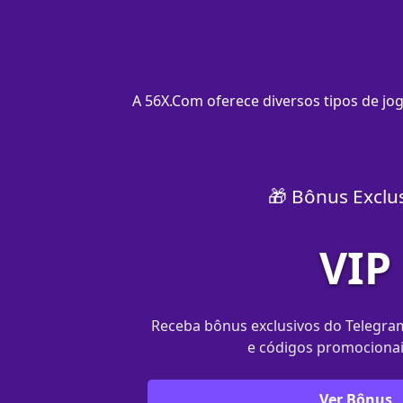
A 56X.Com oferece diversos tipos de jo
🎁 Bônus Exclu
VIP
Receba bônus exclusivos do Telegra
e códigos promocionai
Ver Bônus