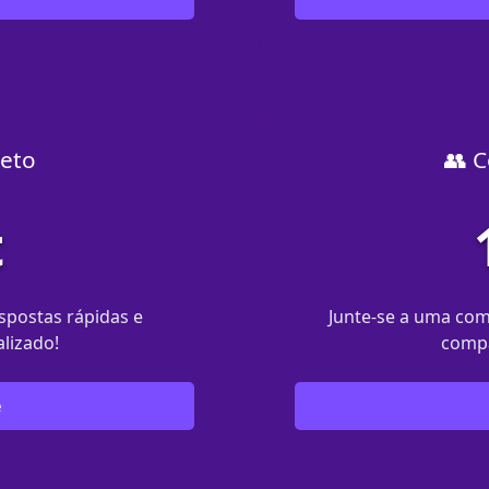
reto
👥 
t
espostas rápidas e
Junte-se a uma com
lizado!
compa
e