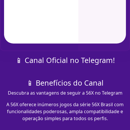
📱 Canal Oficial no Telegram!
📱 Benefícios do Canal
Descubra as vantagens de seguir a 56X no Telegram
A 56X oferece inúmeros jogos da série 56X Brasil com
funcionalidades poderosas, ampla compatibilidade e
operação simples para todos os perfis.