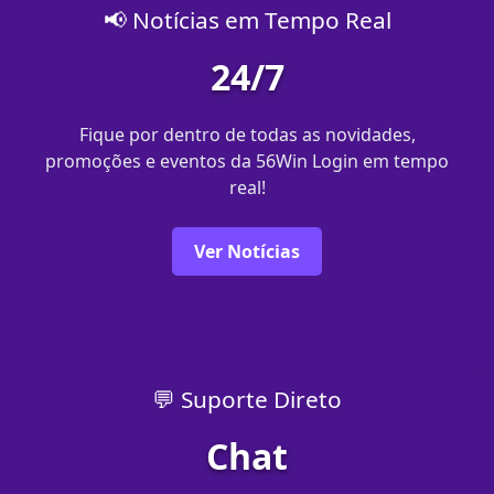
📢 Notícias em Tempo Real
24/7
Fique por dentro de todas as novidades,
promoções e eventos da 56Win Login em tempo
real!
Ver Notícias
💬 Suporte Direto
Chat