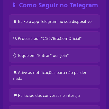
📱 Como Seguir no Telegram
📱 Baixe o app Telegram no seu dispositivo
🔍 Procure por "@567Bra.ComOficial"
👆 Toque em "Entrar" ou "Join"
🔔 Ative as notificações para não perder
nada
💬 Participe das conversas e interaja