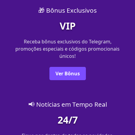
🎁 Bônus Exclusivos
VIP
Receba bônus exclusivos do Telegram,
promoções especiais e códigos promocionais
únicos!
Ver Bônus
📢 Notícias em Tempo Real
24/7