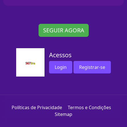
SEGUIR AGORA
Acessos
Login
Registrar-se
Políticas de Privacidade
Termos e Condições
Sitemap