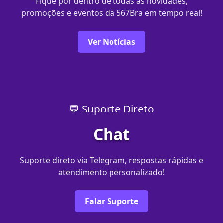
Fique por dentro de todas as novidades,
promoções e eventos da 567Bra em tempo real!
Ver Notícias
💬 Suporte Direto
Chat
Suporte direto via Telegram, respostas rápidas e
atendimento personalizado!
Falar Suporte