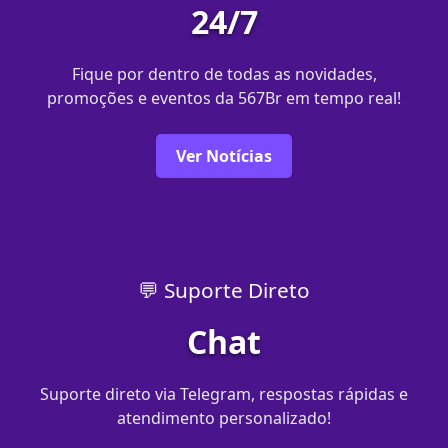
24/7
Fique por dentro de todas as novidades,
promoções e eventos da 567Br em tempo real!
Ver Notícias
💬 Suporte Direto
Chat
Suporte direto via Telegram, respostas rápidas e
atendimento personalizado!