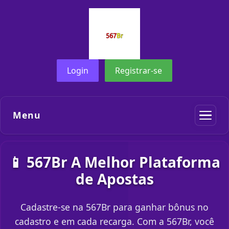
Login
Registrar-se
Menu
📱 567Br A Melhor Plataforma
de Apostas
Cadastre-se na 567Br para ganhar bônus no
cadastro e em cada recarga. Com a 567Br, você