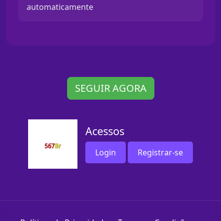
automaticamente
SEGUIR AGORA
Acessos
Login
Registrar-se