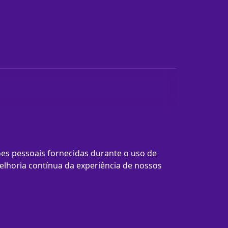
es pessoais fornecidas durante o uso de
elhoria contínua da experiência de nossos