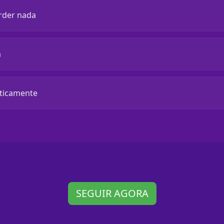
erder nada
a
aticamente
SEGUIR AGORA