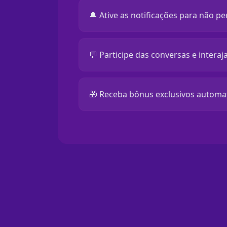
🔔 Ative as notificações para não p
💬 Participe das conversas e interaj
🎁 Receba bônus exclusivos autom