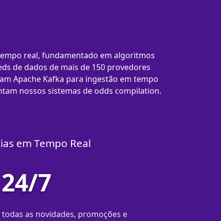
tempo real, fundamentado em algoritmos
feeds de dados de mais de 150 provedores
ilizam Apache Kafka para ingestão em tempo
entam nossos sistemas de odds compilation.
cias em Tempo Real
24/7
e todas as novidades, promoções e