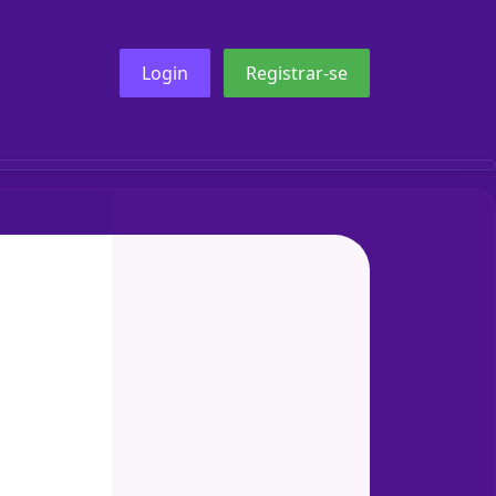
Login
Registrar-se