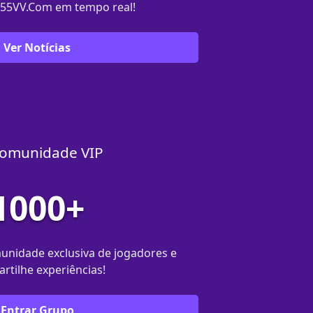
 55VV.Com em tempo real!
Ver Notícias
Comunidade VIP
1000+
unidade exclusiva de jogadores e
rtilhe experiências!
Entrar Grupo