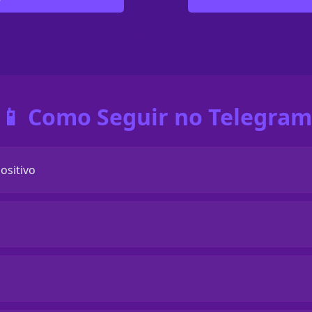
📱 Como Seguir no Telegram
ositivo