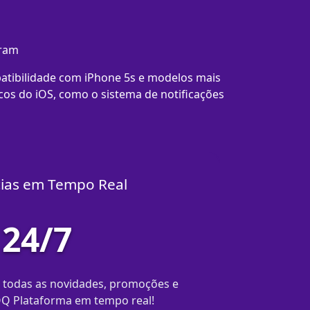
gram
mpatibilidade com iPhone 5s e modelos mais
icos do iOS, como o sistema de notificações
cias em Tempo Real
24/7
e todas as novidades, promoções e
Q Plataforma em tempo real!