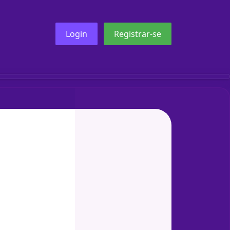
Login
Registrar-se