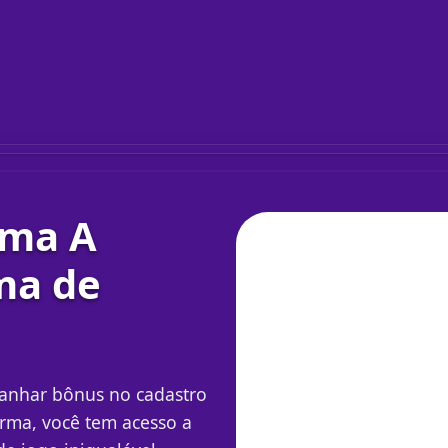
rma A
ma de
anhar bônus no cadastro
rma, você tem acesso a