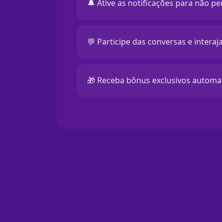
🔔 Ative as notificações para não p
💬 Participe das conversas e interaj
🎁 Receba bônus exclusivos autom