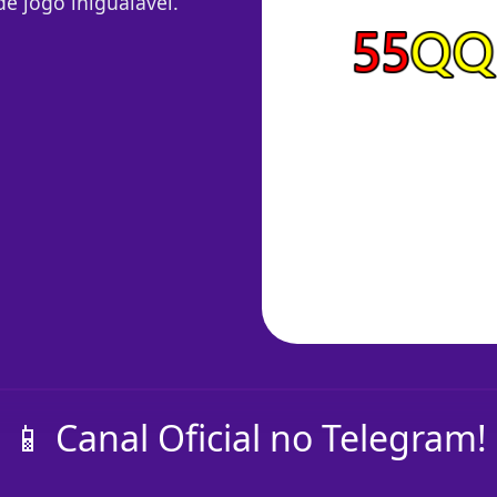
e jogo inigualável.
📱 Canal Oficial no Telegram!