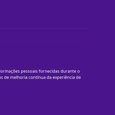
formações pessoais fornecidas durante o
ns de melhoria contínua da experiência de