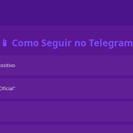
📱 Como Seguir no Telegram
ositivo
ficial"