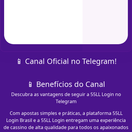
📱 Canal Oficial no Telegram!
📱 Benefícios do Canal
Descubra as vantagens de seguir a 55LL Login no
Telegram
Com apostas simples e práticas, a plataforma 55LL
Login Brasil e a 55LL Login entregam uma experiência
de cassino de alta qualidade para todos os apaixonados