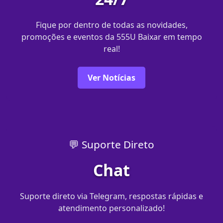
Fique por dentro de todas as novidades,
promoções e eventos da 555U Baixar em tempo
real!
Ver Notícias
💬 Suporte Direto
Chat
Suporte direto via Telegram, respostas rápidas e
atendimento personalizado!