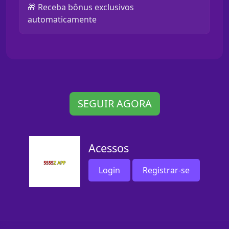
🎁 Receba bônus exclusivos
automaticamente
SEGUIR AGORA
Acessos
Login
Registrar-se