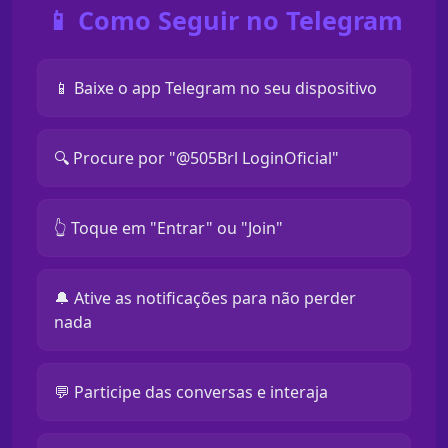
📱 Como Seguir no Telegram
📱 Baixe o app Telegram no seu dispositivo
🔍 Procure por "@505Brl LoginOficial"
👆 Toque em "Entrar" ou "Join"
🔔 Ative as notificações para não perder
nada
💬 Participe das conversas e interaja