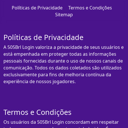
Políticas de Privacidade
Termos e Condições
Sitemap
Políticas de Privacidade
A 505Brl Login valoriza a privacidade de seus usuários e
está empenhada em proteger todas as informações
pessoais fornecidas durante o uso de nossos canais de
comunicação. Todos os dados coletados são utilizados
exclusivamente para fins de melhoria contínua da
experiência de nossos jogadores.
Termos e Condições
Os usuários da 505Brl Login concordam em respeitar