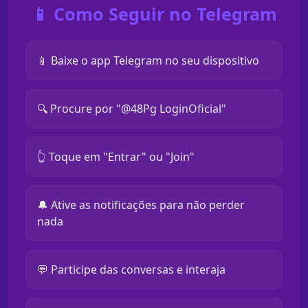
📱 Como Seguir no Telegram
📱 Baixe o app Telegram no seu dispositivo
🔍 Procure por "@48Pg LoginOficial"
👆 Toque em "Entrar" ou "Join"
🔔 Ative as notificações para não perder
nada
💬 Participe das conversas e interaja