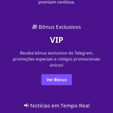
premium contínua.
🎁 Bônus Exclusivos
VIP
Receba bônus exclusivos do Telegram,
promoções especiais e códigos promocionais
únicos!
Ver Bônus
📢 Notícias em Tempo Real