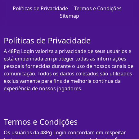
Políticas de Privacidade
Termos e Condições
Sitemap
Políticas de Privacidade
A 48Pg Login valoriza a privacidade de seus usuários e
está empenhada em proteger todas as informações
pessoais fornecidas durante o uso de nossos canais de
comunicação. Todos os dados coletados são utilizados
exclusivamente para fins de melhoria contínua da
experiência de nossos jogadores.
Termos e Condições
Os usuários da 48Pg Login concordam em respeitar