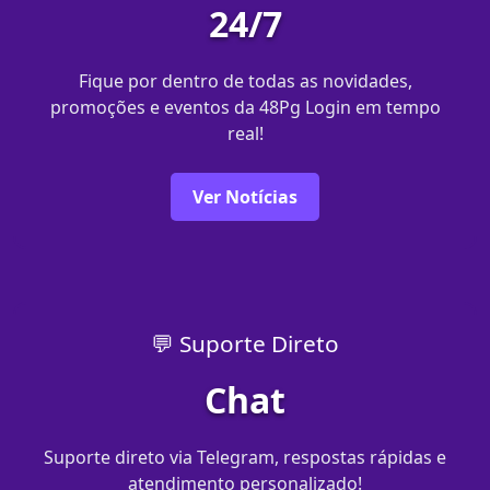
24/7
Fique por dentro de todas as novidades,
promoções e eventos da 48Pg Login em tempo
real!
Ver Notícias
💬 Suporte Direto
Chat
Suporte direto via Telegram, respostas rápidas e
atendimento personalizado!