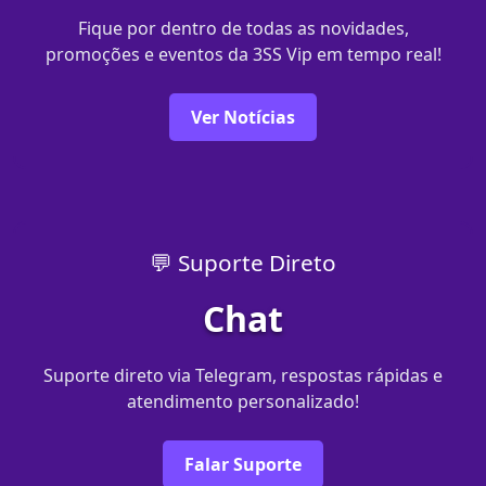
Fique por dentro de todas as novidades,
promoções e eventos da 3SS Vip em tempo real!
Ver Notícias
💬 Suporte Direto
Chat
Suporte direto via Telegram, respostas rápidas e
atendimento personalizado!
Falar Suporte