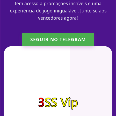
tem acesso a promoções incríveis e uma
experiência de jogo inigualável. Junte-se aos
vencedores agora!
SEGUIR NO TELEGRAM