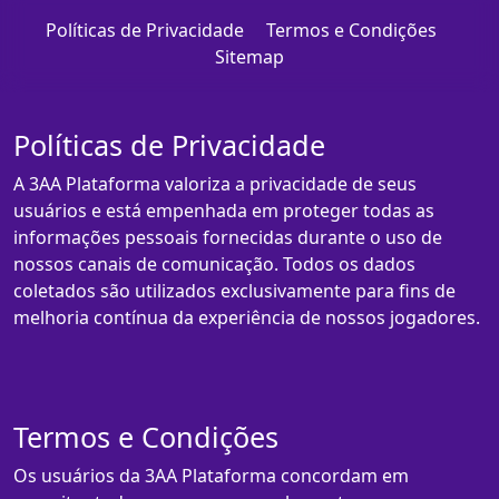
Políticas de Privacidade
Termos e Condições
Sitemap
Políticas de Privacidade
A 3AA Plataforma valoriza a privacidade de seus
usuários e está empenhada em proteger todas as
informações pessoais fornecidas durante o uso de
nossos canais de comunicação. Todos os dados
coletados são utilizados exclusivamente para fins de
melhoria contínua da experiência de nossos jogadores.
Termos e Condições
Os usuários da 3AA Plataforma concordam em