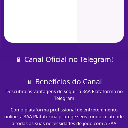
📱 Canal Oficial no Telegram!
📱 Benefícios do Canal
Descubra as vantagens de seguir a 3AA Plataforma no
Telegram
Como plataforma profissional de entretenimento
online, a 3AA Plataforma protege seus fundos e atende
a todas as suas necessidades de jogo com a 3AA