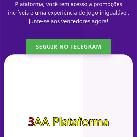
Plataforma, você tem acesso a promoções
incríveis e uma experiência de jogo inigualável.
Junte-se aos vencedores agora!
SEGUIR NO TELEGRAM