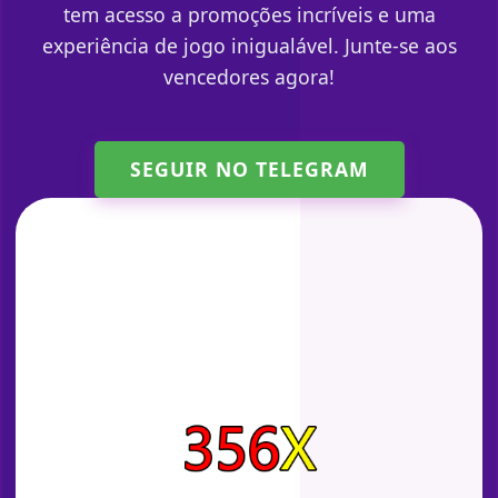
tem acesso a promoções incríveis e uma
experiência de jogo inigualável. Junte-se aos
vencedores agora!
SEGUIR NO TELEGRAM