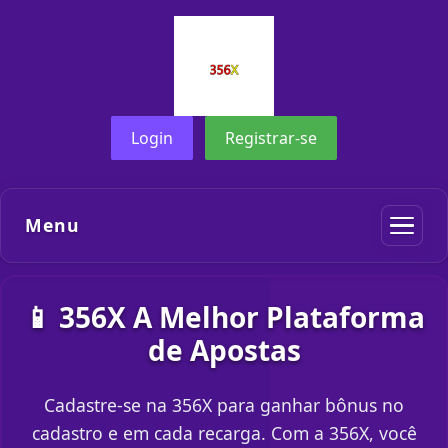
Login
Registrar-se
Menu
📱 356X A Melhor Plataforma
de Apostas
Cadastre-se na 356X para ganhar bônus no
cadastro e em cada recarga. Com a 356X, você