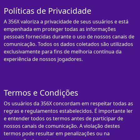
Políticas de Privacidade
A 356X valoriza a privacidade de seus usuários e está
empenhada em proteger todas as informações
pessoais fornecidas durante o uso de nossos canais de
comunicação. Todos os dados coletados são utilizados
exclusivamente para fins de melhoria contínua da
experiência de nossos jogadores.
Termos e Condições
Os usuários da 356X concordam em respeitar todas as
regras e regulamentos estabelecidos. É importante ler
e entender todos os termos antes de participar de
nossos canais de comunicação. A violação destes
termos pode resultar em penalizações ou na