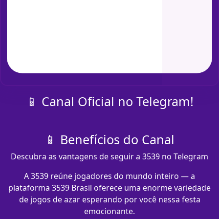
📱 Canal Oficial no Telegram!
📱 Benefícios do Canal
Descubra as vantagens de seguir a 3539 no Telegram
A 3539 reúne jogadores do mundo inteiro — a
plataforma 3539 Brasil oferece uma enorme variedade
de jogos de azar esperando por você nessa festa
emocionante.