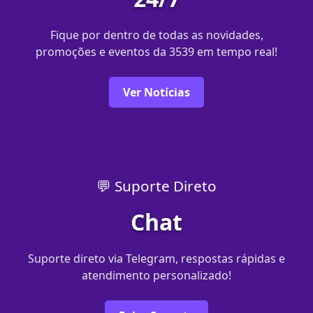
Fique por dentro de todas as novidades,
promoções e eventos da 3539 em tempo real!
Ver Notícias
💬 Suporte Direto
Chat
Suporte direto via Telegram, respostas rápidas e
atendimento personalizado!