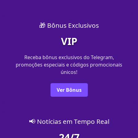
🎁 Bônus Exclusivos
VIP
Receba bônus exclusivos do Telegram,
promoções especiais e códigos promocionais
únicos!
Ver Bônus
📢 Notícias em Tempo Real
24/7