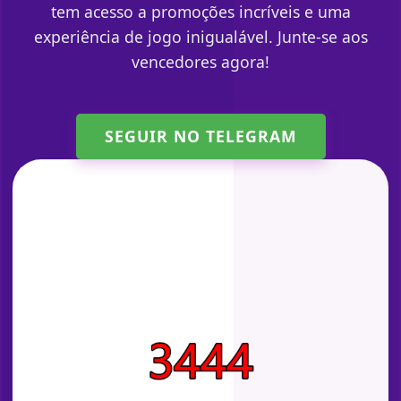
tem acesso a promoções incríveis e uma
experiência de jogo inigualável. Junte-se aos
vencedores agora!
SEGUIR NO TELEGRAM