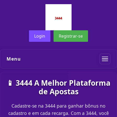
Login
Registrar-se
Menu
📱 3444 A Melhor Plataforma
de Apostas
Cadastre-se na 3444 para ganhar bônus no
cadastro e em cada recarga. Com a 3444, você