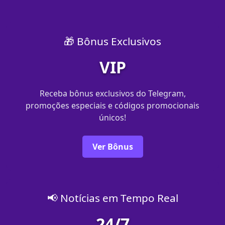
🎁 Bônus Exclusivos
VIP
Receba bônus exclusivos do Telegram,
promoções especiais e códigos promocionais
únicos!
Ver Bônus
📢 Notícias em Tempo Real
24/7