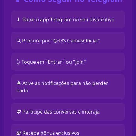
📱 Baixe o app Telegram no seu dispositivo
🔍 Procure por "@33S GamesOficial"
👆 Toque em "Entrar" ou "Join"
🔔 Ative as notificações para não perder
nada
💬 Participe das conversas e interaja
🎁 Receba bônus exclusivos