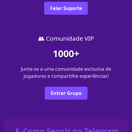
Falar Suporte
👥 Comunidade VIP
1000+
Junte-se a uma comunidade exclusiva de
jogadores e compartilhe experiências!
Entrar Grupo
📱 Como Seguir no Telegram