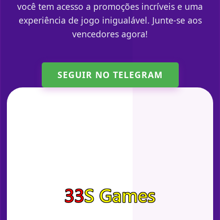
você tem acesso a promoções incríveis e uma
experiência de jogo inigualável. Junte-se aos
vencedores agora!
SEGUIR NO TELEGRAM