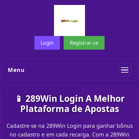
Login
Registrar-se
Menu
📱 289Win Login A Melhor
Plataforma de Apostas
Cadastre-se na 289Win Login para ganhar bônus
no cadastro e em cada recarga. Com a 289Win