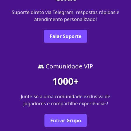
Suporte direto via Telegram, respostas rápidas e
atendimento personalizado!
Falar Suporte
👥 Comunidade VIP
1000+
Junte-se a uma comunidade exclusiva de
jogadores e compartilhe experiências!
Entrar Grupo