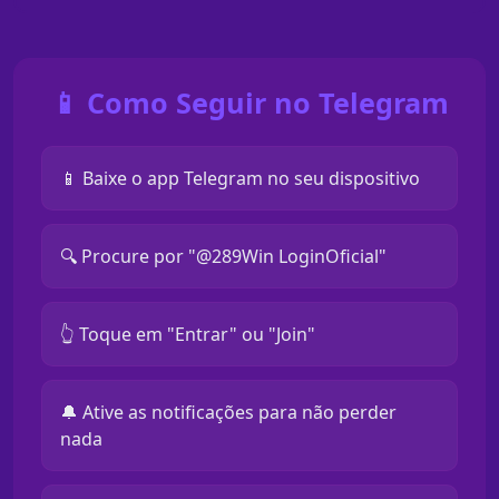
📱 Como Seguir no Telegram
📱 Baixe o app Telegram no seu dispositivo
🔍 Procure por "@289Win LoginOficial"
👆 Toque em "Entrar" ou "Join"
🔔 Ative as notificações para não perder
nada