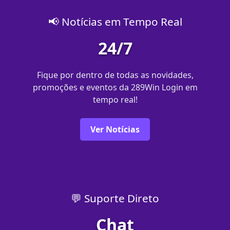
📢 Notícias em Tempo Real
24/7
Fique por dentro de todas as novidades,
promoções e eventos da 289Win Login em
tempo real!
Ver Notícias
💬 Suporte Direto
Chat