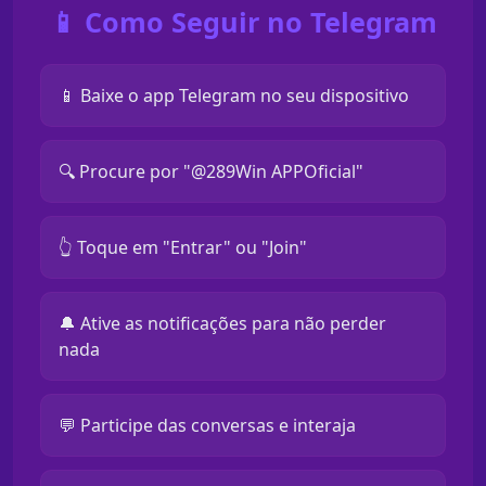
📱 Como Seguir no Telegram
📱 Baixe o app Telegram no seu dispositivo
🔍 Procure por "@289Win APPOficial"
👆 Toque em "Entrar" ou "Join"
🔔 Ative as notificações para não perder
nada
💬 Participe das conversas e interaja