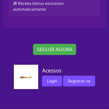
🎁 Receba bônus exclusivos
automaticamente
SEGUIR AGORA
Acessos
Login
Registrar-se