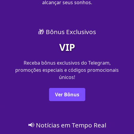
alcançar seus sonhos.
🎁 Bônus Exclusivos
VIP
Receba bônus exclusivos do Telegram,
promoções especiais e códigos promocionais
únicos!
Ver Bônus
📢 Notícias em Tempo Real