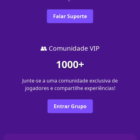
Falar Suporte
👥 Comunidade VIP
1000+
Junte-se a uma comunidade exclusiva de
jogadores e compartilhe experiências!
Entrar Grupo