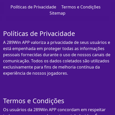
Políticas de Privacidade
Termos e Condições
Sitemap
Políticas de Privacidade
A 289Win APP valoriza a privacidade de seus usuários e
está empenhada em proteger todas as informações
pessoais fornecidas durante o uso de nossos canais de
comunicação. Todos os dados coletados são utilizados
exclusivamente para fins de melhoria contínua da
experiência de nossos jogadores.
Termos e Condições
Os usuários da 289Win APP concordam em respeitar