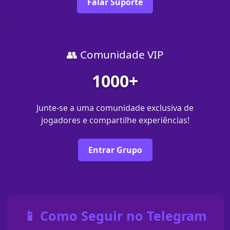
Falar Suporte
👥 Comunidade VIP
1000+
Junte-se a uma comunidade exclusiva de
jogadores e compartilhe experiências!
Entrar Grupo
📱 Como Seguir no Telegram