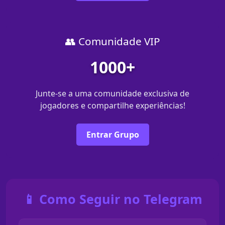
👥 Comunidade VIP
1000+
Junte-se a uma comunidade exclusiva de
jogadores e compartilhe experiências!
Entrar Grupo
📱 Como Seguir no Telegram