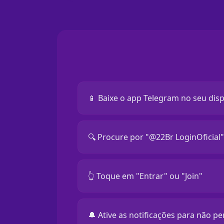
📱 Baixe o app Telegram no seu disp
🔍 Procure por "@22Br LoginOficial"
👆 Toque em "Entrar" ou "Join"
🔔 Ative as notificações para não p