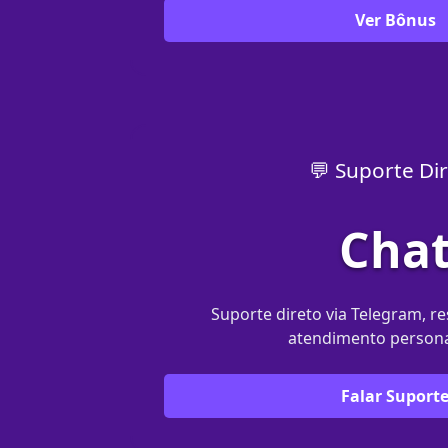
Ver Bônus
💬 Suporte Di
Cha
Suporte direto via Telegram, r
atendimento persona
Falar Suport