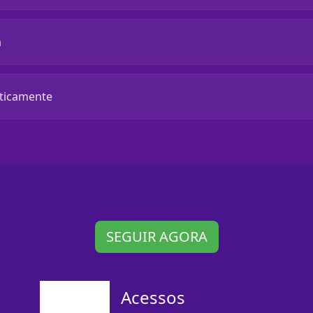
a
aticamente
SEGUIR AGORA
Acessos