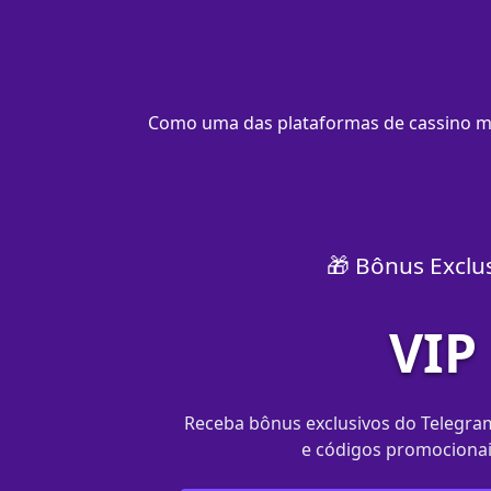
Como uma das plataformas de cassino mai
🎁 Bônus Exclu
VIP
Receba bônus exclusivos do Telegra
e códigos promocionai