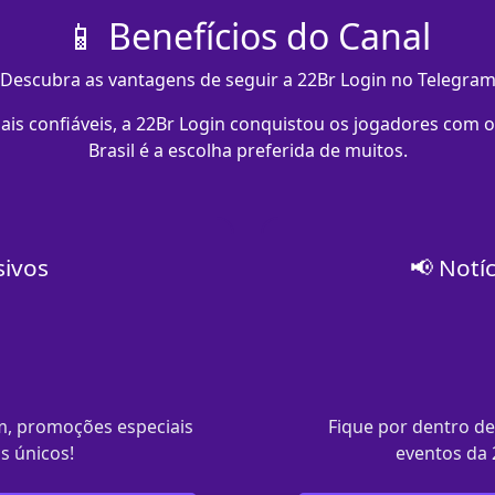
📱 Benefícios do Canal
Descubra as vantagens de seguir a 22Br Login no Telegra
s confiáveis, a 22Br Login conquistou os jogadores com o
Brasil é a escolha preferida de muitos.
sivos
📢 Notí
m, promoções especiais
Fique por dentro d
s únicos!
eventos da 