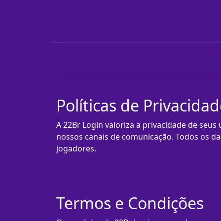
Políticas de Privacida
A 22Br Login valoriza a privacidade de seu
nossos canais de comunicação. Todos os dad
jogadores.
Termos e Condições