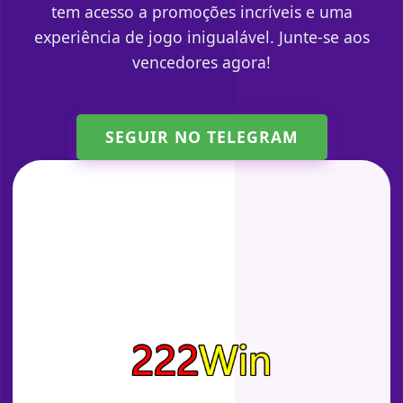
tem acesso a promoções incríveis e uma
experiência de jogo inigualável. Junte-se aos
vencedores agora!
SEGUIR NO TELEGRAM