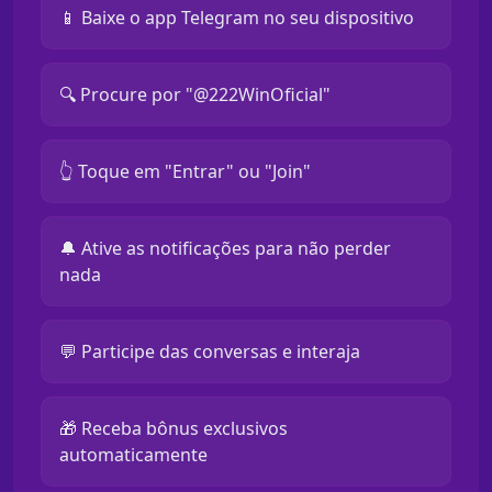
📱 Baixe o app Telegram no seu dispositivo
🔍 Procure por "@222WinOficial"
👆 Toque em "Entrar" ou "Join"
🔔 Ative as notificações para não perder
nada
💬 Participe das conversas e interaja
🎁 Receba bônus exclusivos
automaticamente