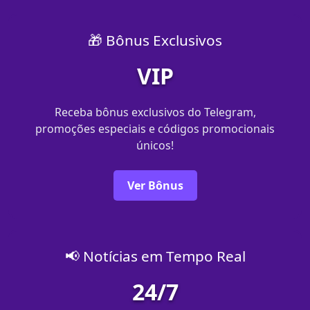
🎁 Bônus Exclusivos
VIP
Receba bônus exclusivos do Telegram,
promoções especiais e códigos promocionais
únicos!
Ver Bônus
📢 Notícias em Tempo Real
24/7