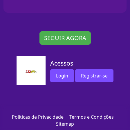
SEGUIR AGORA
Acessos
Login
Registrar-se
Políticas de Privacidade
Termos e Condições
Sitemap