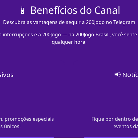
📱 Benefícios do Canal
Descubra as vantagens de seguir a 200Jogo no Telegram
interrupções é a 200Jogo — na 200Jogo Brasil , você sente 
qualquer hora.
sivos
📢 Notí
m, promoções especiais
Fique por dentro d
s únicos!
eventos d