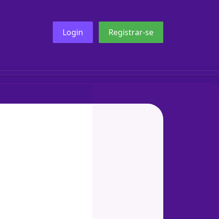
Login
Registrar-se