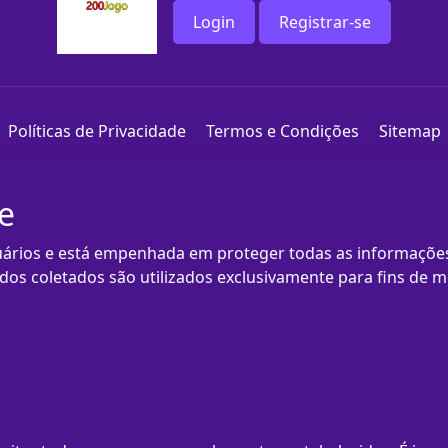
Login
Registrar-se
Políticas de Privacidade
Termos e Condições
Sitemap
de
suários e está empenhada em proteger todas as informaçõe
os coletados são utilizados exclusivamente para fins de m