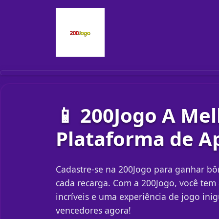
📱 200Jogo A Me
Plataforma de A
Cadastre-se na 200Jogo para ganhar bô
cada recarga. Com a 200Jogo, você tem
incríveis e uma experiência de jogo inig
vencedores agora!