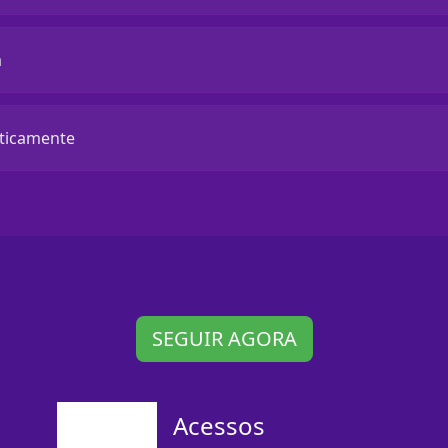
a
aticamente
SEGUIR AGORA
Acessos