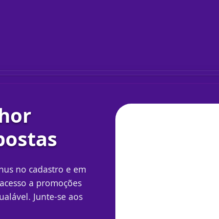
lhor
postas
nus no cadastro e em
 acesso a promoções
ualável. Junte-se aos