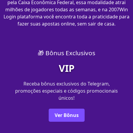
pela Caixa Econômica Federal, essa modalidade atrai
milhões de jogadores todas as semanas, e na 2007Win
Login plataforma você encontra toda a praticidade para
fazer suas apostas online, sem sair de casa.
🎁 Bônus Exclusivos
VIP
Receba bônus exclusivos do Telegram,
promoções especiais e códigos promocionais
únicos!
Ver Bônus