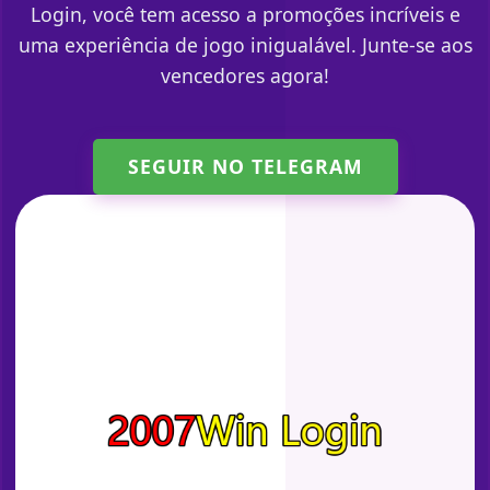
Login, você tem acesso a promoções incríveis e
uma experiência de jogo inigualável. Junte-se aos
vencedores agora!
SEGUIR NO TELEGRAM