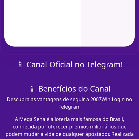
📱 Canal Oficial no Telegram!
📱 Benefícios do Canal
Descubra as vantagens de seguir a 2007Win Login no
Telegram
A Mega Sena é a loteria mais famosa do Brasil,
conhecida por oferecer prêmios milionários que
podem mudar a vida de qualquer apostador. Realizada