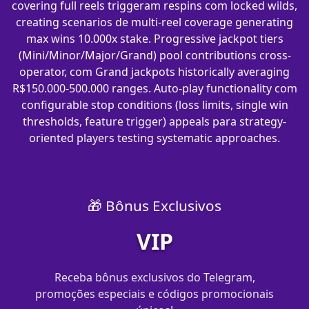
covering full reels triggeram respins com locked wilds,
creating scenarios de multi-reel coverage generating
max wins 10.000x stake. Progressive jackpot tiers
(Mini/Minor/Major/Grand) pool contributions cross-
operator, com Grand jackpots historically averaging
R$150.000-500.000 ranges. Auto-play functionality com
configurable stop conditions (loss limits, single win
thresholds, feature trigger) appeals para strategy-
oriented players testing systematic approaches.
🎁 Bônus Exclusivos
VIP
Receba bônus exclusivos do Telegram,
promoções especiais e códigos promocionais