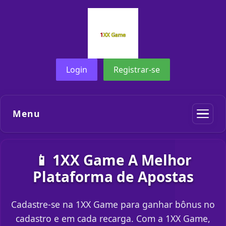
Login
Registrar-se
Menu
📱 1XX Game A Melhor
Plataforma de Apostas
Cadastre-se na 1XX Game para ganhar bônus no
cadastro e em cada recarga. Com a 1XX Game,