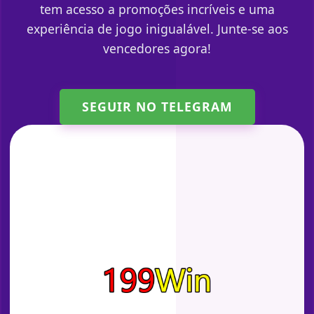
tem acesso a promoções incríveis e uma
experiência de jogo inigualável. Junte-se aos
vencedores agora!
SEGUIR NO TELEGRAM