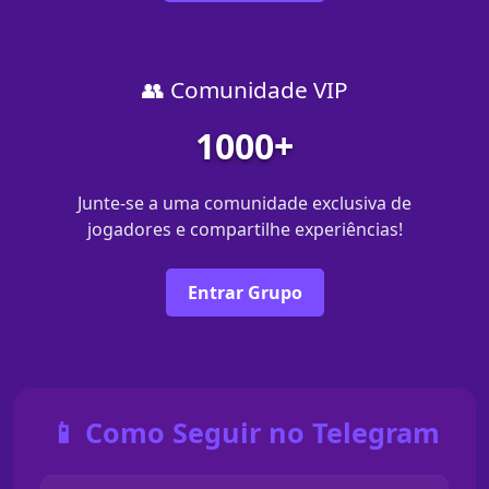
👥 Comunidade VIP
1000+
Junte-se a uma comunidade exclusiva de
jogadores e compartilhe experiências!
Entrar Grupo
📱 Como Seguir no Telegram