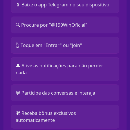
📱 Baixe o app Telegram no seu dispositivo
🔍 Procure por "@199WinOficial"
👆 Toque em "Entrar" ou "Join"
🔔 Ative as notificações para não perder
nada
💬 Participe das conversas e interaja
🎁 Receba bônus exclusivos
automaticamente