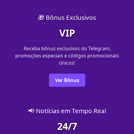
🎁 Bônus Exclusivos
VIP
Receba bônus exclusivos do Telegram,
promoções especiais e códigos promocionais
únicos!
Ver Bônus
📢 Notícias em Tempo Real
24/7