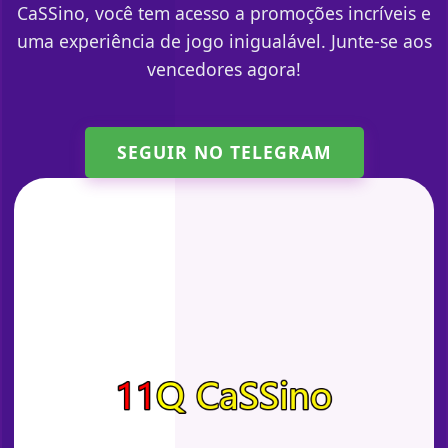
CaSSino, você tem acesso a promoções incríveis e
uma experiência de jogo inigualável. Junte-se aos
vencedores agora!
SEGUIR NO TELEGRAM