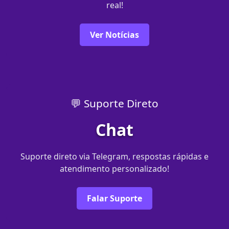
real!
Ver Notícias
💬 Suporte Direto
Chat
Suporte direto via Telegram, respostas rápidas e
atendimento personalizado!
Falar Suporte