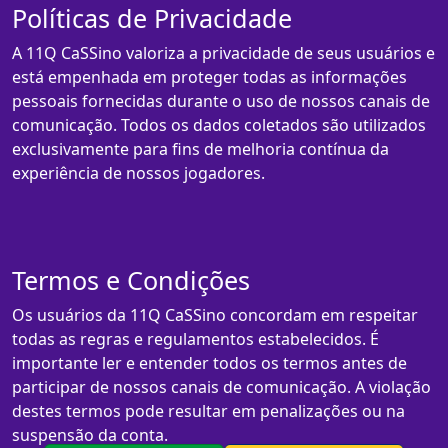
Políticas de Privacidade
A 11Q CaSSino valoriza a privacidade de seus usuários e
está empenhada em proteger todas as informações
pessoais fornecidas durante o uso de nossos canais de
comunicação. Todos os dados coletados são utilizados
exclusivamente para fins de melhoria contínua da
experiência de nossos jogadores.
Termos e Condições
Os usuários da 11Q CaSSino concordam em respeitar
todas as regras e regulamentos estabelecidos. É
importante ler e entender todos os termos antes de
participar de nossos canais de comunicação. A violação
destes termos pode resultar em penalizações ou na
suspensão da conta.