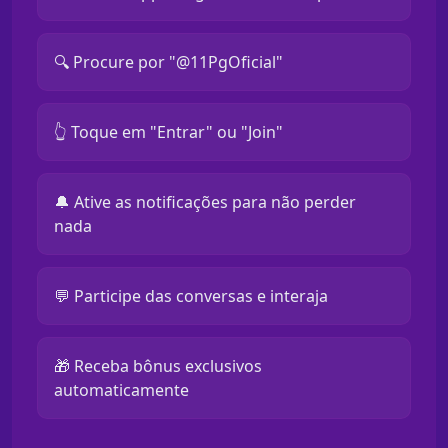
🔍 Procure por "@11PgOficial"
👆 Toque em "Entrar" ou "Join"
🔔 Ative as notificações para não perder
nada
💬 Participe das conversas e interaja
🎁 Receba bônus exclusivos
automaticamente