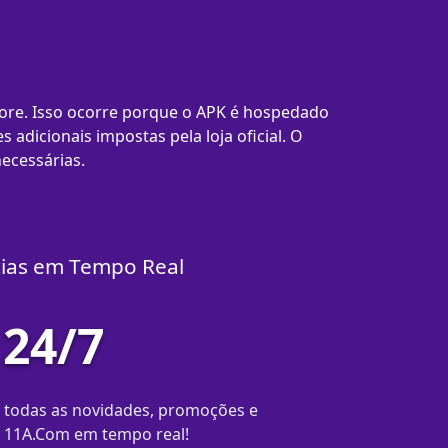
tore. Isso ocorre porque o APK é hospedado
adicionais impostas pela loja oficial. O
ecessárias.
cias em Tempo Real
24/7
e todas as novidades, promoções e
 11A.Com em tempo real!