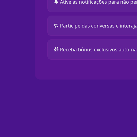
🔔 Ative as notificações para não p
💬 Participe das conversas e interaj
🎁 Receba bônus exclusivos autom