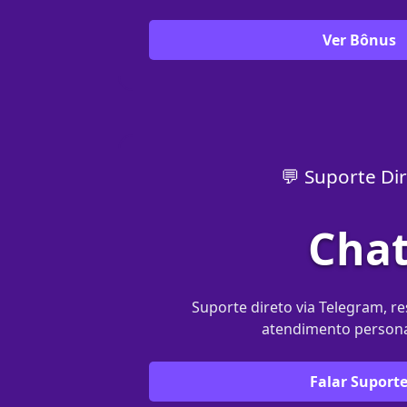
Ver Bônus
💬 Suporte Di
Cha
Suporte direto via Telegram, r
atendimento persona
Falar Suport