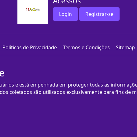
Acessos
Login
Registrar-se
Políticas de Privacidade
Termos e Condições
Sitemap
de
suários e está empenhada em proteger todas as informaçõe
os coletados são utilizados exclusivamente para fins de m