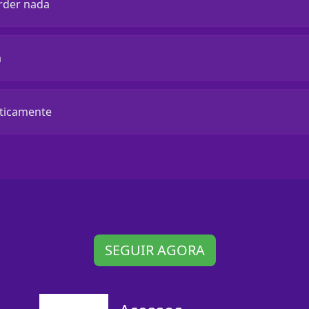
erder nada
a
aticamente
SEGUIR AGORA