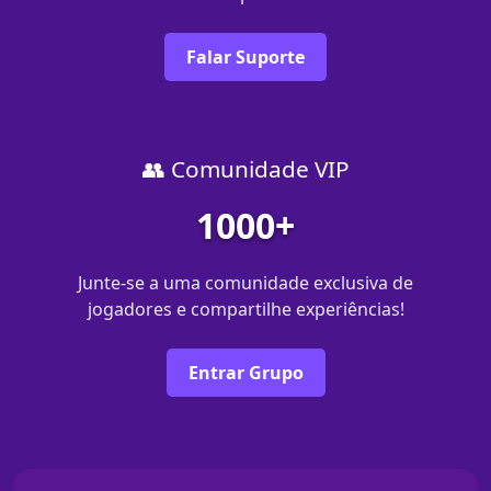
Falar Suporte
👥 Comunidade VIP
1000+
Junte-se a uma comunidade exclusiva de
jogadores e compartilhe experiências!
Entrar Grupo