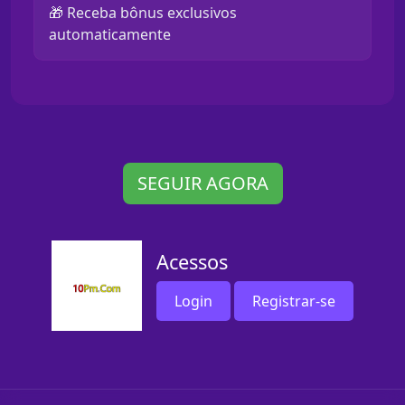
🎁 Receba bônus exclusivos
automaticamente
SEGUIR AGORA
Acessos
Login
Registrar-se