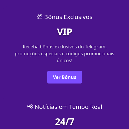
🎁 Bônus Exclusivos
VIP
Receba bônus exclusivos do Telegram,
promoções especiais e códigos promocionais
únicos!
Ver Bônus
📢 Notícias em Tempo Real
24/7