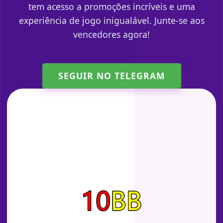
tem acesso a promoções incríveis e uma
experiência de jogo inigualável. Junte-se aos
vencedores agora!
SEGUIR NO TELEGRAM