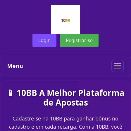
Login
Registrar-se
Menu
📱 10BB A Melhor Plataforma
de Apostas
Cadastre-se na 10BB para ganhar bônus no
cadastro e em cada recarga. Com a 10BB, você