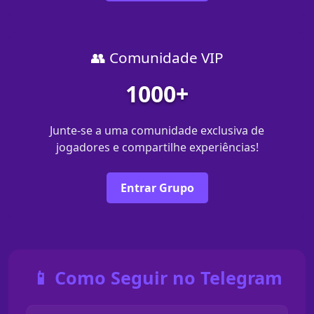
👥 Comunidade VIP
1000+
Junte-se a uma comunidade exclusiva de
jogadores e compartilhe experiências!
Entrar Grupo
📱 Como Seguir no Telegram