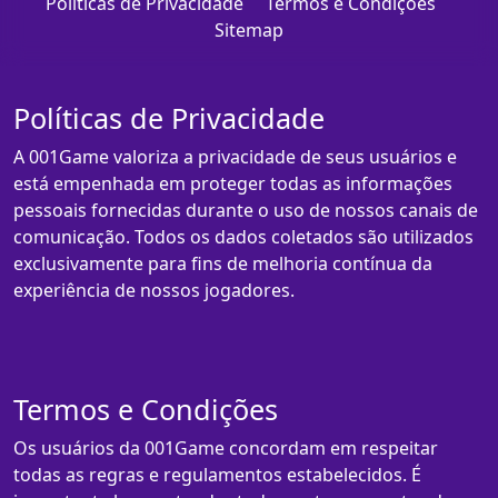
Políticas de Privacidade
Termos e Condições
Sitemap
Políticas de Privacidade
A 001Game valoriza a privacidade de seus usuários e
está empenhada em proteger todas as informações
pessoais fornecidas durante o uso de nossos canais de
comunicação. Todos os dados coletados são utilizados
exclusivamente para fins de melhoria contínua da
experiência de nossos jogadores.
Termos e Condições
Os usuários da 001Game concordam em respeitar
todas as regras e regulamentos estabelecidos. É