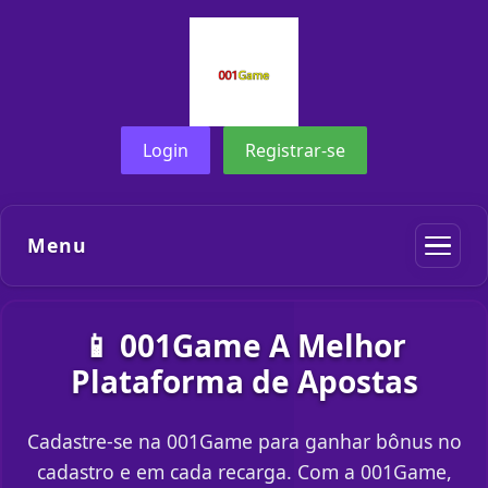
Login
Registrar-se
Menu
📱 001Game A Melhor
Plataforma de Apostas
Cadastre-se na 001Game para ganhar bônus no
cadastro e em cada recarga. Com a 001Game,