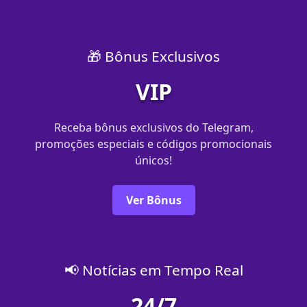
🎁 Bônus Exclusivos
VIP
Receba bônus exclusivos do Telegram,
promoções especiais e códigos promocionais
únicos!
Ver Bônus
📢 Notícias em Tempo Real
24/7