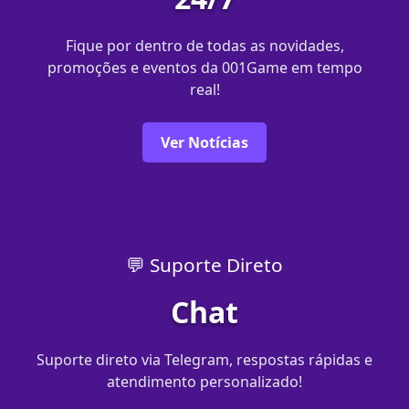
Fique por dentro de todas as novidades,
promoções e eventos da 001Game em tempo
real!
Ver Notícias
💬 Suporte Direto
Chat
Suporte direto via Telegram, respostas rápidas e
atendimento personalizado!